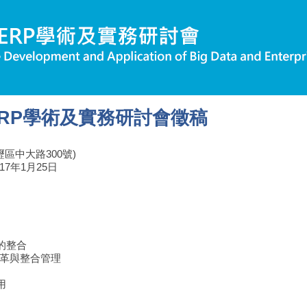
與ERP學術及實務研討會徵稿
區中大路300號)
017年1月25日
的整合
變革與整合管理
用